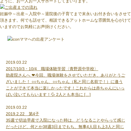
ように、お一人お一人サポートしてまいります。
妊娠中～出産～入院中～退院後の子育てまで末永いお付き合いをさせて
頂きます。何でも話せて、相談できるアットホームな雰囲気を心がけて
いますのでお気軽にお声掛けください。
ママへの出産アンケート
2019.03.22
2017/10/3・10/4 職場体験学習〈青野原中学校〉
助産院さんへ ❤今回、職場体験をさせていただき、ありがとうご
ざいました！ ○○ちゃん、○○ちゃん（私と同じ名前で！）に逢う
ことができて本当に楽しかったです！これからは赤ちゃんにいっ
ぱい泣いてもらいます！💦 2人とも本当に […]
2019.03.22
2019.2.22 第4子
35週で切迫早産で入院になった時は、どうなることやらって感じ
だったけど、何とか38週3日までもち、無事4人目も上3人と同じ