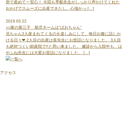
所で産めて一安心！ 今回も早船先生がしっかり声かけてくれた
おかげでスムーズに出産できたし、心強かっ […]
2019.03.22
○○家の第三子 胎児ネームは“ぱおちゃん”
兄ちゃん2人産まれてくるのを楽しみにして、毎日お腹に話しか
ける日々❤ 2人目の出産は長先生にお世話になりました。 3人目
も絶対つくい助産院で!!と思い来ました。 健診から入院中も、は
やふね先生には大変お世話になりました。 […]
アクセス