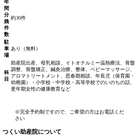
年
間
分
約30件
娩
件
数
駐
車
あり（無料）
場
助産院出産、母乳相談、イトオテルミー温熱療法、骨盤
調整、骨盤矯正、鍼灸治療、整体、ベビーマッサージ、
科
アロマトリートメント、思春期相談、年長児（保育園・
目
幼稚園）・小学校・中学校・高等学校でのいのちの話、
更年期女性の健康教育など
※完全予約制ですので、ご希望の方はお電話くだ
さい
つくい助産院について