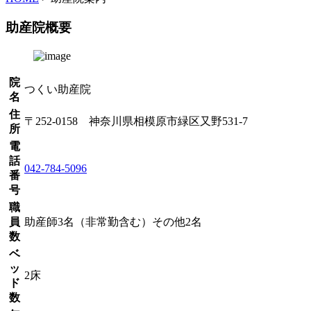
助産院概要
院
つくい助産院
名
住
〒252-0158 神奈川県相模原市緑区又野531-7
所
電
話
042-784-5096
番
号
職
員
助産師3名（非常勤含む）その他2名
数
ベ
ッ
2床
ド
数