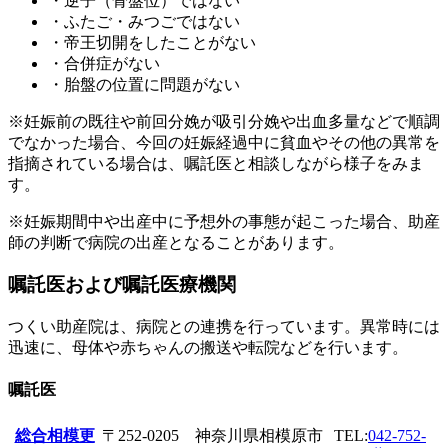
・逆子（骨盤位）ではない
・ふたご・みつごではない
・帝王切開をしたことがない
・合併症がない
・胎盤の位置に問題がない
※妊娠前の既往や前回分娩が吸引分娩や出血多量などで順調
でなかった場合、今回の妊娠経過中に貧血やその他の異常を
指摘されている場合は、嘱託医と相談しながら様子をみま
す。
※妊娠期間中や出産中に予想外の事態が起こった場合、助産
師の判断で病院の出産となることがあります。
嘱託医および嘱託医療機関
つくい助産院は、病院との連携を行っています。異常時には
迅速に、母体や赤ちゃんの搬送や転院などを行います。
嘱託医
総合相模更
〒252-0205 神奈川県相模原市
TEL:
042-752-