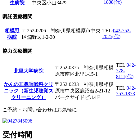
1808(代)
生病院
中央区小山3429
嘱託医療機関
相模野
〒252-0206 神奈川県相模原市中央
TEL:
042-752-
2025(代)
病院
区淵野辺1-2-30
協力医療機関
TEL:
042-
〒252-0375 神奈川県相模
778-
北里大学病院
原市南区北里1-15-1
8111(代)
かんの耳鼻咽喉科クリ
〒252-0233 神奈川県相模
TEL:
042-
ニック（新生児聴覚ス
原市中央区鹿沼台2-21-12
753-1873
クリーニング）
パークサイドビル1F
ご予約・お問い合わせはお気軽に
受付時間