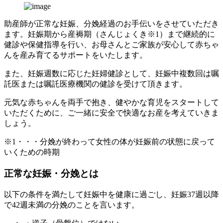
助産師が正常な妊娠、分娩経過のお手伝いをさせていただき
ます。妊娠期から産褥期（さんじょくき※1）まで継続的に
健診や保健指導を行い、お母さんとご家族が安心して赤ちゃ
んを産み育てるサポートをいたします。
また、妊娠週数に応じた妊婦健診として、妊娠中複数回は嘱
託医または嘱託医療機関の健診を受けて頂きます。
元気な赤ちゃんを両手で抱き、健やかな育児をスタートして
いただくために、ご一緒に安全で快適なお産を考えていきま
しょう。
※1・・・分娩が終わって女性の体が妊娠前の状態に戻って
いくための時期
正常な妊娠・分娩とは
以下の条件を満たして妊娠中を健康に過ごし、妊娠37週以降
で42週未満の分娩のことを言います。